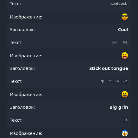
:confused:
Cool
:cool:
8-)
Stick out tongue
:p
:P
:-p
:-P
Big grin
:D