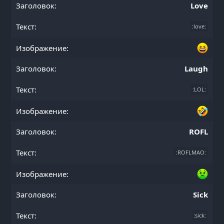
Love
:love:
Laugh
:LOL:
ROFL
:ROFLMAO:
Sick
:sick: