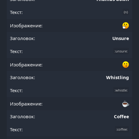
(n)
Unsure
:unsure:
Whistling
:whistle:
Coffee
:coffee: