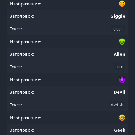
Giggle
:giggle:
Alien
:alien:
Devil
:devilish:
Geek