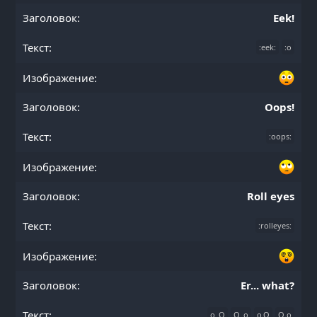
Eek!
:eek:
:o
Oops!
:oops:
Roll eyes
:rolleyes:
Er... what?
o_O
O_o
o.O
O.o