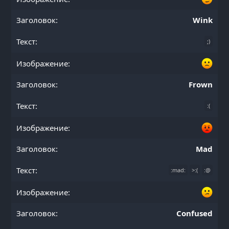
Wink
;)
Frown
:(
Mad
:mad:
>:(
:@
Confused