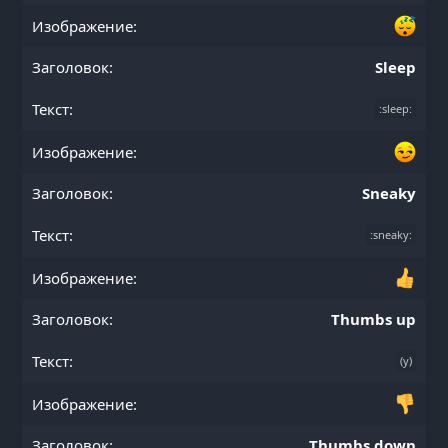
Sleep
:sleep:
Sneaky
:sneaky:
Thumbs up
(y)
Thumbs down